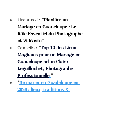
Lire aussi : 
“
Planifier un 
Mariage en Guadeloupe : Le 
Rôle Essentiel du Photographe 
et Vidéaste
”
Conseils : 
“
Top 10 des Lieux 
Magiques pour un Mariage en 
Guadeloupe selon Claire 
Leguillochet, Photographe 
Professionnelle
”
“
Se marier en Guadeloupe en 
2026 : lieux, traditions & 
inspirations photo/vidéo
”
Plan de diffusion multicanal
Pinterest
 : 5 épingles (Golden 