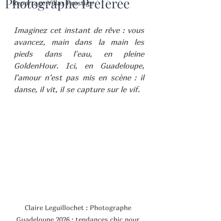
Photographe Préférée
Reportage Villas Prestige
Imaginez cet instant de rêve : vous 
avancez, main dans la main les 
pieds dans l'eau, en pleine 
GoldenHour. Ici, en Guadeloupe, 
l’amour n’est pas mis en scène : il 
danse, il vit, il se capture sur le vif.
Claire Leguillochet : Photographe 
Guadeloupe 2026 : tendances chic pour 