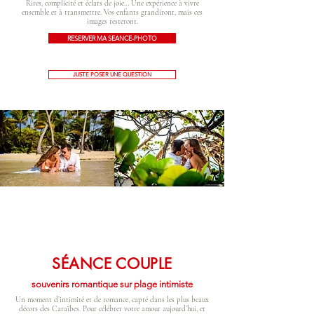
Rires, complicité et éclats de joie… Une expérience à vivre
ensemble et à transmettre. Vos enfants grandiront, mais ces
images resteront.
RESERVER MA SEANCE-PHOTO
JUSTE POSER UNE QUESTION
SÉANCE COUPLE
souvenirs romantique sur plage intimiste
Un moment d’intimité et de romance, capté dans les plus beaux
décors des Caraïbes. Pour célébrer votre amour aujourd’hui, et