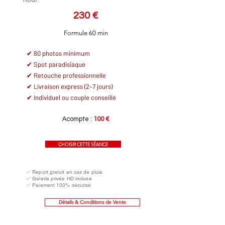
230 €
Formule 60 min
✔ 80 photos minimum
✔ Spot paradisiaque
✔ Retouche professionnelle
✔ Livraison express (2–7 jours)
✔ Individuel ou couple conseillé
Acompte :
100 €
CHOISIR CETTE SÉANCE
✅ Report gratuit en cas de pluie
✅ Galerie privée HD incluse
✅ Paiement 100% sécurisé
Détails & Conditions de Vente