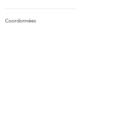
Coordonnées
06 90 81 40 16
claire.photo.antoine.video@gmail.com
DÉCOUVRIR CETTE
OFFRE
Demandez nous la plaquette complète
Nom