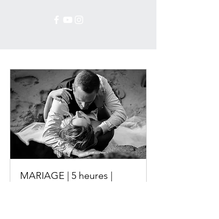
MARIAGE | 5 heures |
PHOTO ou FILM
Reportage photo ( 500 photos ) ou
Film ( 3 minutes ) de votre Mariages se