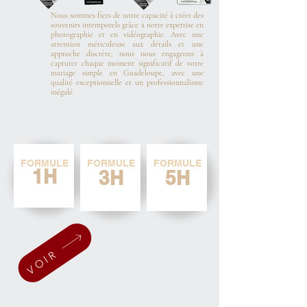
Nous sommes fiers de notre capacité à créer des
souvenirs intemporels grâce à notre expertise en
photographie et en vidéographie. Avec une
attention méticuleuse aux détails et une
approche discrète, nous nous engageons à
capturer chaque moment significatif de votre
mariage simple en Guadeloupe, avec une
qualité exceptionnelle et un professionnalisme
inégalé.
FORMULE
FORMULE
FORMULE
1H
3H
5H
VOIR