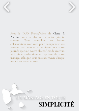
Avec le DUO Photo/Vidéo de
Claire &
Antoine
, votre satisfaction est notre priorité
absolue. Nous travaillons en étroite
collaboration avec vous pour comprendre vos
besoins, vos désirs et votre vision pour votre
journée spéciale. Notre objectif est de créer un
récit visuel authentique et captivant de votre
mariage, afin que vous puissiez revivre chaque
instant encore et encore.
UN MARIAGE EN TOUTE
SIMPLICITÉ
SIMPLICITÉ