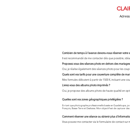
CLAI
Adress
Combien de temps à l'avance devons-nous réserver votre s
Il est recommandé de me contacter dès que possible, idéale
Proposez-vous des séances photo en dehors des mariages
Oui, je réalise également des séances photo pour les couples
Quels sont vos tarifs pour une couverture complète de mar
Mes formules débutent à partir de 1500 €, incluant une couv
Livrez-vous des albums photo imprimés ?
Oui, je propose des albums photo de haute qualité en opti
Quelles sont vos zones géographiques privilégiées ?
En tant que photographe professionnelle basée en Guadeloupe, je sui
François, Basse-Terre et Deshaies. Mon objectif est de capturer des
Comment réserver une séance ou obtenir plus d'informatio
Vous pouvez me contacter via le formulaire de contact sur m