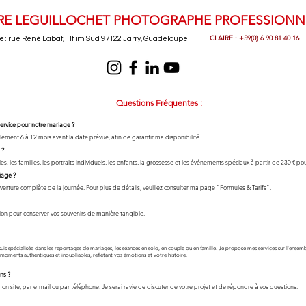
RE LEGUILLOCHET PHOTOGRAPHE PROFESSIONN
CLAIRE : +59(0) 6 90 81 40 16
e : rue René Labat, 1lt.im Sud 97122 Jarry, Guadeloupe
Questions Fréquentes :
ervice pour notre mariage ?
ment 6 à 12 mois avant la date prévue, afin de garantir ma disponibilité.​
 ?
, les familles, les portraits individuels, les enfants, la grossesse et les événements spéciaux à partir de 230 € p
iage ?
erture complète de la journée. Pour plus de détails, veuillez consulter ma page "Formules & Tarifs".​
on pour conserver vos souvenirs de manière tangible.
s spécialisée dans les reportages de mariages, les séances en solo, en couple ou en famille. Je propose mes services sur l'ensembl
 moments authentiques et inoubliables, reflétant vos émotions et votre histoire.
ns ?
on site, par e-mail ou par téléphone. Je serai ravie de discuter de votre projet et de répondre à vos questions.