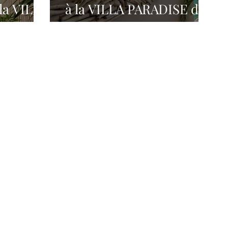
la VILLA
à la VILLA PARADISE de
nte-
Gosier