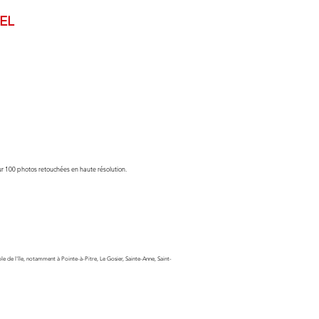
EL
our 100 photos retouchées en haute résolution.
e de l'île, notamment à Pointe-à-Pitre, Le Gosier, Sainte-Anne, Saint-