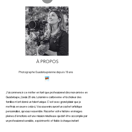
À PROPOS
Photographe Guadeloupéenne depuis 19 ans
J'ai commencé ce métier en tant que professionnel dès mon arrivée en
Guadeloupe, j'avais 20 ans. La lumière caribéenne et la chaleur des
familles m'ont donné un talent unique. C'est avec grand plaisir que je
mettrais en œuvre celui-ci, Vos souvenirs auront un cachet artistique
personnalisé, qui vous ressemble. Raconter votre histoire en images
pleines d'émotions est une mission minutieuse qui doit être accomplie par
un professionnel sensible, expérimenté et fiable à chaque instant.