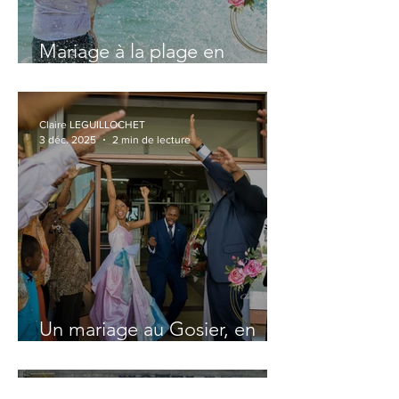
Mariage à la plage en
Guadeloupe : ce que la loi
autorise, ce que la pratique
permet
Claire LEGUILLOCHET
3 déc. 2025
2 min de lecture
Un mariage au Gosier, en
Guadeloupe