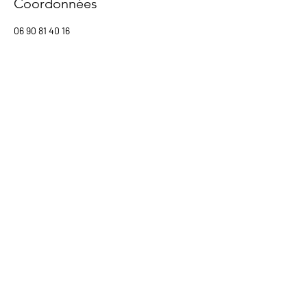
Coordonnées
06 90 81 40 16
claire.photo.antoine.video@gmail.com
DÉCOUVRIR CETTE
OFFRE
Demandez nous la plaquette complète
Nom
E-mail