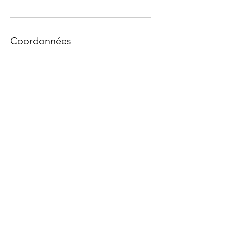
Coordonnées
06 90 81 40 16
claire.photo.antoine.video@gmail.com
DÉCOUVRIR CETTE
OFFRE
Demandez nous la plaquette complète
Nom