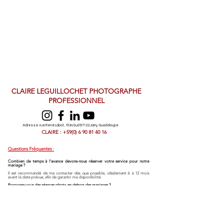
CLAIRE LEGUILLOCHET PHOTOGRAPHE
PROFESSIONNEL
Adresse : rue René Labat, 1lt.im Sud 97122 Jarry, Guadeloupe
CLAIRE : +59(0) 6 90 81 40 16
Questions Fréquentes :
Combien de temps à l'avance devons-nous réserver votre service pour notre
mariage ?
Il est recommandé de me contacter dès que possible, idéalement 6 à 12 mois
avant la date prévue, afin de garantir ma disponibilité.​
Proposez-vous des séances photo en dehors des mariages ?
Oui, je réalise également des séances photo pour les couples, les familles, les
portraits individuels, les enfants, la grossesse et les événements spéciaux à partir
de 230 € pour 100 photos retouchées en haute résolution.
Quels sont vos tarifs pour une couverture complète de mariage ?
Mes formules débutent à partir de 1500 €, incluant une couverture complète de la
journée. Pour plus de détails, veuillez consulter ma page "Formules & Tarifs".​