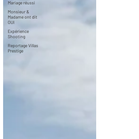
Mariage réussi
Monsieur &
Madame ont dit
OUI
Expérience
Shooting
Reportage Villas
Prestige