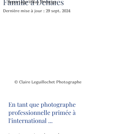
Famille à Dehaies
Reportage Villas Prestige
Dernière mise à jour :
29 sept. 2024
© Claire Leguillochet Photographe
En tant que photographe 
professionnelle primée à 
l'international ...