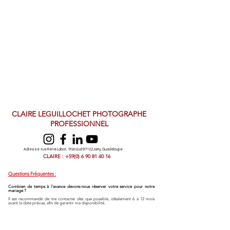
CLAIRE LEGUILLOCHET PHOTOGRAPHE
PROFESSIONNEL
Adresse : rue René Labat, 1lt.im Sud 97122 Jarry, Guadeloupe
CLAIRE : +59(0) 6 90 81 40 16
Questions Fréquentes :
Combien de temps à l'avance devons-nous réserver votre service pour notre
mariage ?
Il est recommandé de me contacter dès que possible, idéalement 6 à 12 mois
avant la date prévue, afin de garantir ma disponibilité.​
Proposez-vous des séances photo en dehors des mariages ?
Oui, je réalise également des séances photo pour les couples, les familles, les
portraits individuels, les enfants, la grossesse et les événements spéciaux à partir
de 230 € pour 100 photos retouchées en haute résolution.