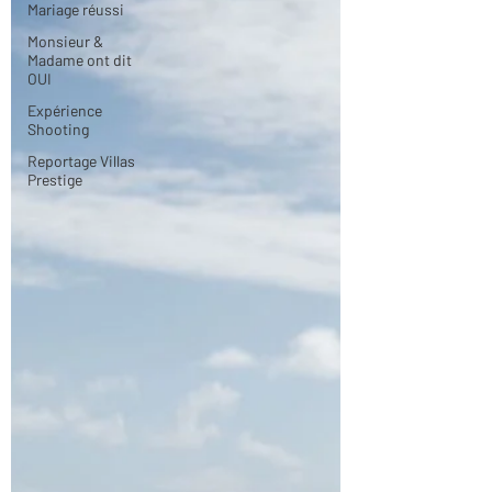
Mariage réussi
Monsieur &
Madame ont dit
OUI
Expérience
Shooting
Reportage Villas
Prestige