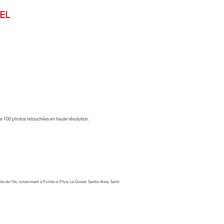
EL
our 100 photos retouchées en haute résolution.
e de l'île, notamment à Pointe-à-Pitre, Le Gosier, Sainte-Anne, Saint-