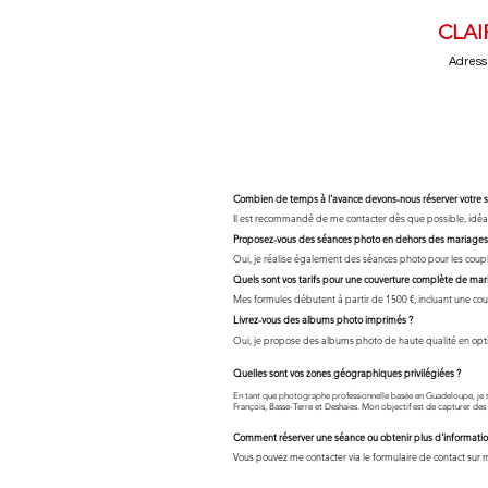
CLAI
Adress
Combien de temps à l'avance devons-nous réserver votre s
Il est recommandé de me contacter dès que possible, idéale
Proposez-vous des séances photo en dehors des mariages
Oui, je réalise également des séances photo pour les couples
Quels sont vos tarifs pour une couverture complète de mar
Mes formules débutent à partir de 1500 €, incluant une couv
Livrez-vous des albums photo imprimés ?
Oui, je propose des albums photo de haute qualité en opti
Quelles sont vos zones géographiques privilégiées ?
En tant que photographe professionnelle basée en Guadeloupe, je sui
François, Basse-Terre et Deshaies. Mon objectif est de capturer des
Comment réserver une séance ou obtenir plus d'informatio
Vous pouvez me contacter via le formulaire de contact sur m