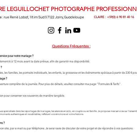
RE LEGUILLOCHET PHOTOGRAPHE PROFESSIONN
CLAIRE : +59(0) 6 90 81 40 16
e : rue René Labat, 1lt.im Sud 97122 Jarry, Guadeloupe
Questions Fréquentes :
ervice pour notre mariage ?
ment 6 à 12 mois avant la date prévue, afin de garantir ma disponibilité.​
 ?
, les familles, les portraits individuels, les enfants, la grossesse et les événements spéciaux à partir de 230 € p
iage ?
erture complète de la journée. Pour plus de détails, veuillez consulter ma page "Formules & Tarifs".​
on pour conserver vos souvenirs de manière tangible.
s spécialisée dans les reportages de mariages, les séances en solo, en couple ou en famille. Je propose mes services sur l'ensembl
 moments authentiques et inoubliables, reflétant vos émotions et votre histoire.
ns ?
on site, par e-mail ou par téléphone. Je serai ravie de discuter de votre projet et de répondre à vos questions.