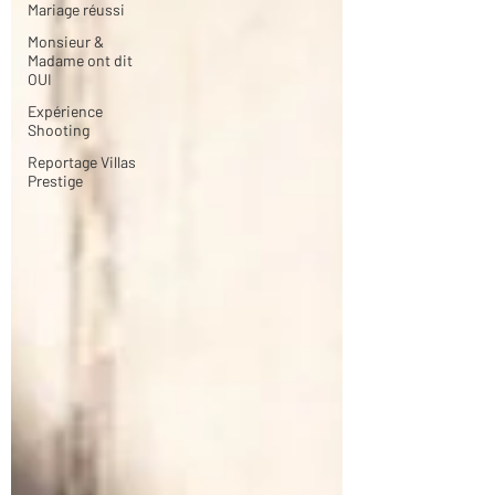
Mariage réussi
Monsieur &
Madame ont dit
OUI
Expérience
Shooting
Reportage Villas
Prestige